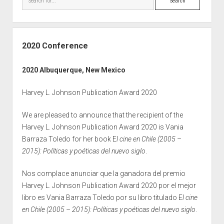
d
e
e
a
b
r
a
2020 Conference
c
r
h
2020 Albuquerque, New Mexico
Harvey L. Johnson Publication Award 2020
We are pleased to announce that the recipient of the
Harvey L. Johnson Publication Award 2020 is Vania
Barraza Toledo for her book E
l cine en Chile (2005 –
2015): Políticas y poéticas del nuevo siglo
.
Nos complace anunciar que la ganadora del premio
Harvey L. Johnson Publication Award 2020 por el mejor
libro es Vania Barraza Toledo por su libro titulado E
l cine
en Chile (2005 – 2015): Políticas y poéticas del nuevo siglo
.