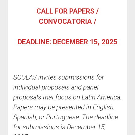
w
d
Harvey L. Johnson Publication Award
e
o
n
o
CALL FOR PAPERS /
n
p
m
w
Graduate Students Award Application
u
d
e
n
CONVOCATORIA /
o
n
m
w
u
e
n
n
m
DEADLINE:
DECEMBER 15
, 2025
u
e
n
u
SCOLAS invites submissions for
individual proposals and panel
proposals that focus on Latin America.
Papers may be presented in English,
Spanish, or Portuguese. The deadline
for submissions is
December
15,